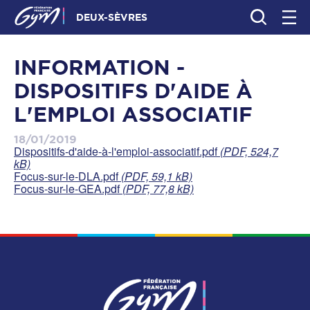
DEUX-SÈVRES
INFORMATION -
DISPOSITIFS D'AIDE À
L'EMPLOI ASSOCIATIF
18/01/2019
Dispositifs-d'aide-à-l'emploi-associatif.pdf
(PDF, 524,7
kB)
Focus-sur-le-DLA.pdf
(PDF, 59,1 kB)
Focus-sur-le-GEA.pdf
(PDF, 77,8 kB)