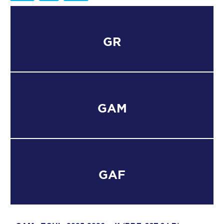
GR
GAM
GAF