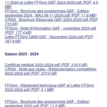
11-2024 et Lettre FFGym GAF 2024-2025.pdf
(PDF, 4,5
MB)
FFGym - Brochure des programmes GAF - Edition
septembre 2024 - MAJ 08-11-2024.pdf
(PDF, 11,8 MB)
CRNA - Brochure Régionale GAF-2024-2025.pdf
(PDF,
715 kB)
FFGym - Note d'information GAF - novembre 2024.pdf
(PDF, 177,4 kB)
Lettre FFGym GAM-GAF - Novembre 2024.pdf
(PDF,
187,9 kB)
Saison 2023 - 2024
Certificat médical 2023-2024.pdf
(PDF, 318,5 kB)
CRNA - Note-aux-clubs---Réglementation-compétitive-
2023-2024.pdf
(PDF, 373,6 kB)
FFGym - Règlement technique GAF et Lettre FFGym
2023-2024.pdf
(PDF, 4,1 MB)
FFGym - Brochure des programmes GAF - Edition
septembre 2023.pdf
(PDF, 11,5 MB)